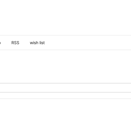
p
RSS
wish list