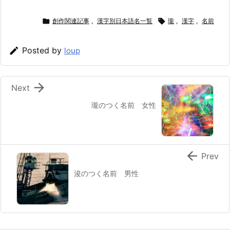

創作関連記事
,
漢字別日本語名一覧

瓏
,
漢字
,
名前

Posted by
loup

Next
瓏のつく名前 女性

Prev
浚のつく名前 男性