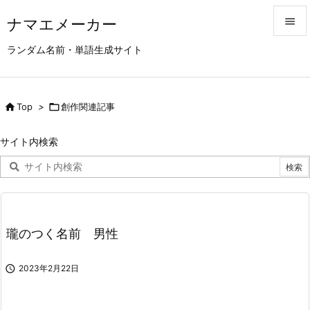
ナマエメーカー


ランダム名前・単語生成サイト
メニュ

サイド

Top
>

創作関連記事

前へ
サイト内検索

次へ

検索
瓏のつく名前 男性

2023年2月22日