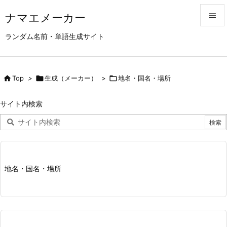
ナマエメーカー


ランダム名前・単語生成サイト
メニュ

サイド

Top
>

生成（メーカー）
>

地名・国名・場所

前へ
サイト内検索

次へ

検索
地名・国名・場所