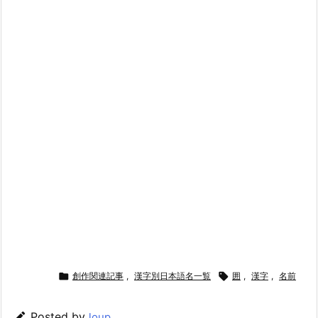

創作関連記事
,
漢字別日本語名一覧

囲
,
漢字
,
名前

Posted by
loup