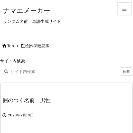
ナマエメーカー


ランダム名前・単語生成サイト
メニュ

サイド

Top
>

創作関連記事

前へ
サイト内検索

次へ

検索
囲のつく名前 男性

2023年2月19日