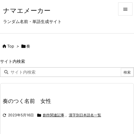
ナマエメーカー


ランダム名前・単語生成サイト
メニュ

サイド

Top
>

奏

前へ
サイト内検索

次へ

検索
奏のつく名前 女性

2023年5月16日

創作関連記事
,
漢字別日本語名一覧