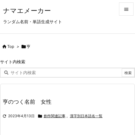
ナマエメーカー


ランダム名前・単語生成サイト
メニュ

サイド

Top
>

亨

前へ
サイト内検索

次へ

検索
亨のつく名前 女性

2023年4月13日

創作関連記事
,
漢字別日本語名一覧