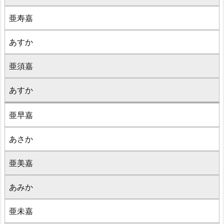
亜寿嘉
あすか
亜須嘉
あすか
亜早嘉
あさか
亜美嘉
あみか
亜未嘉