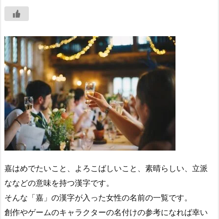
嘉はめでたいこと、よろこばしいこと、素晴らしい、立派
ななどの意味を持つ漢字です。
そんな「嘉」の漢字が入った女性の名前の一覧です。
創作やゲームのキャラクターの名付けの参考になれば幸い