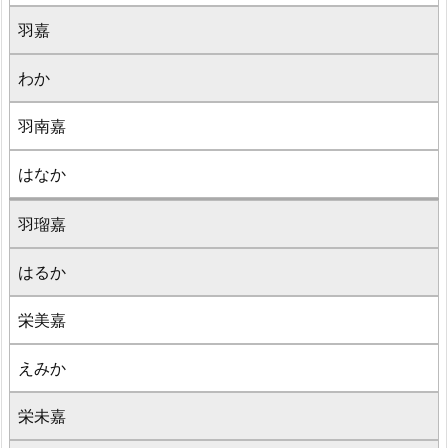
羽嘉
わか
羽南嘉
はなか
羽瑠嘉
はるか
栄美嘉
えみか
栄未嘉