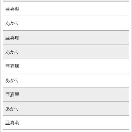
亜嘉梨
あかり
亜嘉理
あかり
亜嘉璃
あかり
亜嘉里
あかり
亜嘉莉