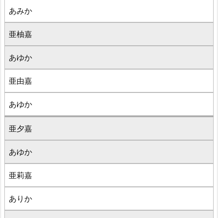
あみか
亜柚嘉
あゆか
亜由嘉
あゆか
亜夕嘉
あゆか
亜莉嘉
ありか