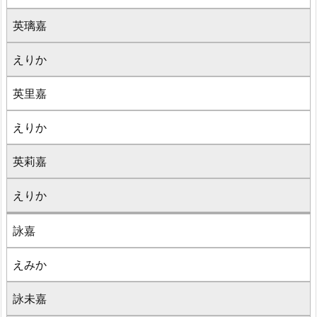
英璃嘉
えりか
英里嘉
えりか
英莉嘉
えりか
詠嘉
えみか
詠未嘉