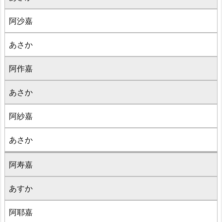
阿沙嘉
あさか
阿作嘉
あさか
阿紗嘉
あさか
阿寿嘉
あすか
阿耶嘉