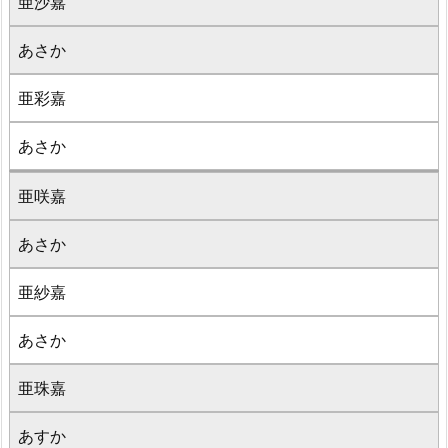
亜沙嘉
あさか
亜彩嘉
あさか
亜咲嘉
あさか
亜紗嘉
あさか
亜珠嘉
あすか