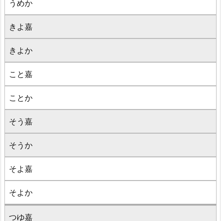
うめか
きよ嘉
きよか
こと嘉
ことか
そう嘉
そうか
そよ嘉
そよか
つゆ嘉