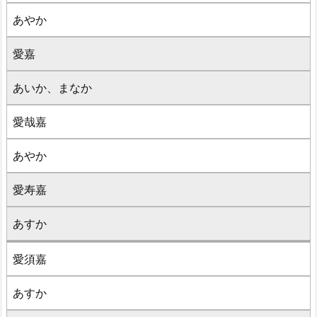
あやか
愛嘉
あいか、まなか
愛哉嘉
あやか
愛寿嘉
あすか
愛須嘉
あすか