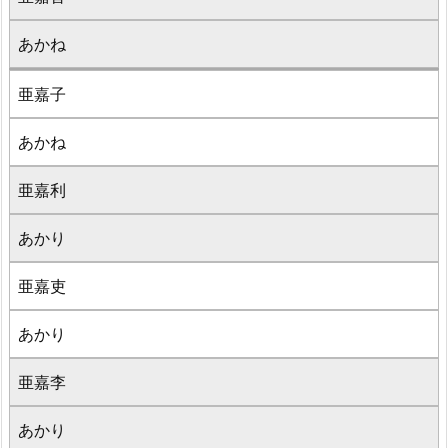
あかね
亜嘉子
あかね
亜嘉利
あかり
亜嘉吏
あかり
亜嘉李
あかり