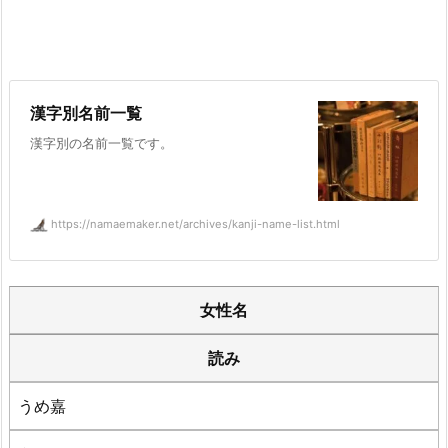
漢字別名前一覧
漢字別の名前一覧です。
https://namaemaker.net/archives/kanji-name-list.html
女性名
読み
うめ嘉