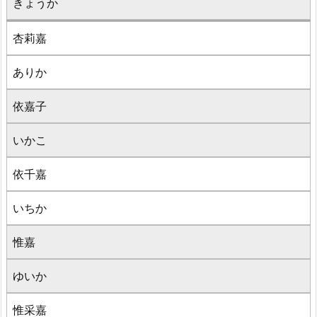
きょうか
杏莉嘉
ありか
依嘉子
いかこ
依千嘉
いちか
惟嘉
ゆいか
惟采嘉