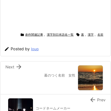

創作関連記事
,
漢字別日本語名一覧

暮
,
漢字
,
名前

Posted by
loup

Next
暮のつく名前 女性

Prev
コードネームメーカー