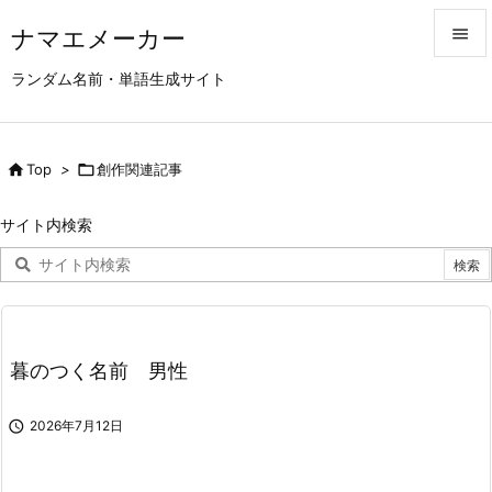
ナマエメーカー


ランダム名前・単語生成サイト
メニュ

サイド

Top
>

創作関連記事

前へ
サイト内検索

次へ

検索
暮のつく名前 男性

2026年7月12日