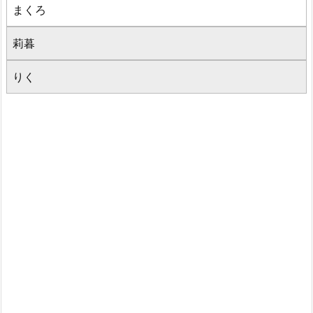
まくろ
莉暮
りく