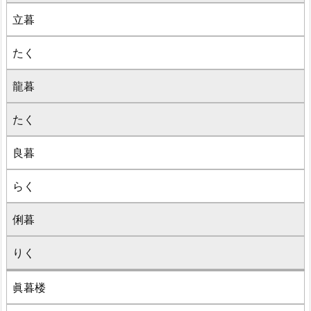
立暮
たく
龍暮
たく
良暮
らく
俐暮
りく
眞暮楼