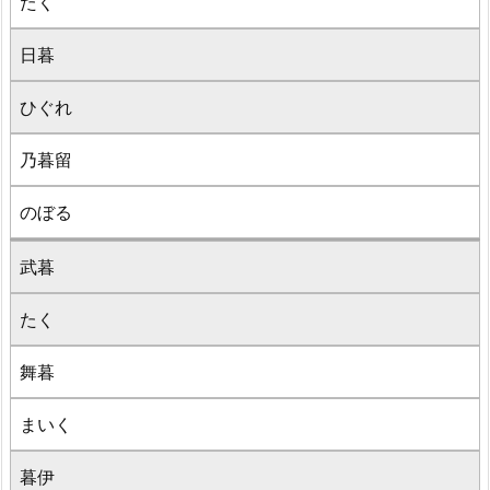
たく
日暮
ひぐれ
乃暮留
のぼる
武暮
たく
舞暮
まいく
暮伊