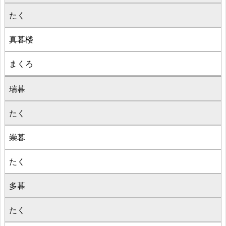
たく
真暮楼
まくろ
瑞暮
たく
崇暮
たく
多暮
たく