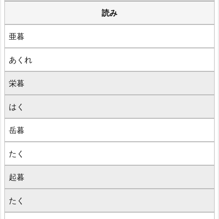
読み
亜暮
あくれ
栄暮
はく
岳暮
たく
起暮
たく