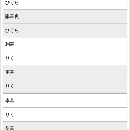
ひぐら
陽暮良
ひぐら
利暮
りく
吏暮
りく
李暮
りく
梨暮