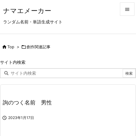
ナマエメーカー


ランダム名前・単語生成サイト
メニュ

サイド

Top
>

創作関連記事

前へ
サイト内検索

次へ

検索
詢のつく名前 男性

2023年1月17日