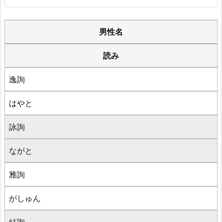
男性名
読み
逸詢
はやと
詠詢
ながと
雅詢
がしゅん