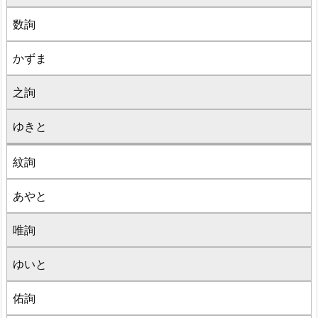
数詢
かずま
之詢
ゆきと
紋詢
あやと
唯詢
ゆいと
佑詢