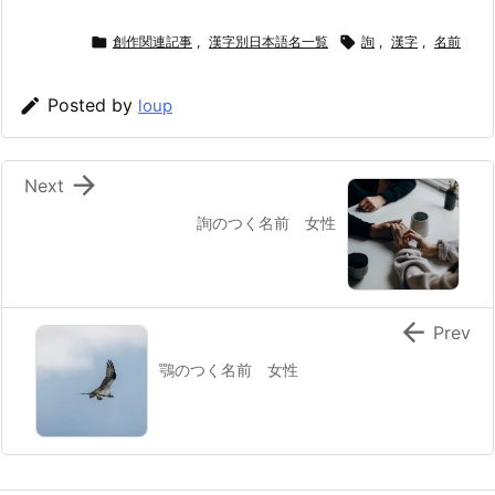

創作関連記事
,
漢字別日本語名一覧

詢
,
漢字
,
名前

Posted by
loup

Next
詢のつく名前 女性

Prev
鶚のつく名前 女性