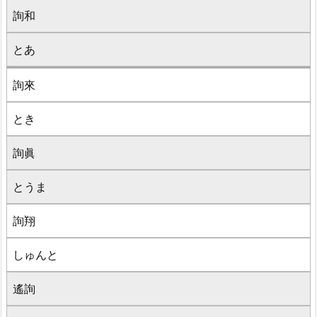
詢和
とあ
詢來
とき
詢眞
とうま
詢翔
しゅんと
遙詢