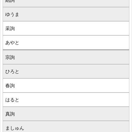
結詢
ゆうま
采詢
あやと
宗詢
ひろと
春詢
はると
真詢
ましゅん