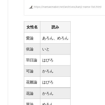
https://namaemaker.net/archives/kanji-name-list.html
女性名
読み
愛論
あろん、めろん
依論
いと
羽日論
はびろ
可論
かろん
花雛論
はびろ
花論
かろん
芽論
めろん