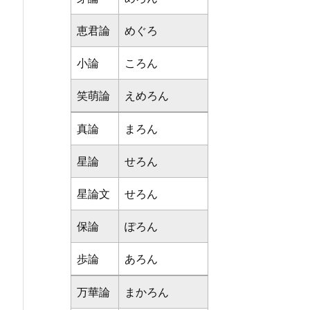
恵君論
めぐろ
小論
ころん
笑萌論
えめろん
真論
まろん
星論
せろん
星論文
せろん
保論
ぽろん
歩論
あろん
万華論
まかろん