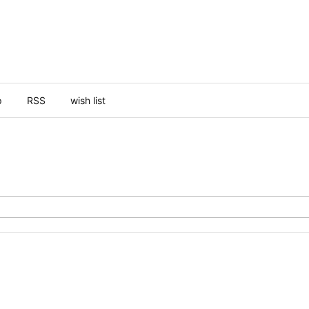
p
RSS
wish list