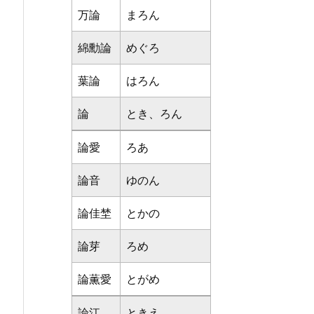
万論
まろん
綿勳論
めぐろ
葉論
はろん
論
とき、ろん
論愛
ろあ
論音
ゆのん
論佳埜
とかの
論芽
ろめ
論薫愛
とがめ
論江
ときえ