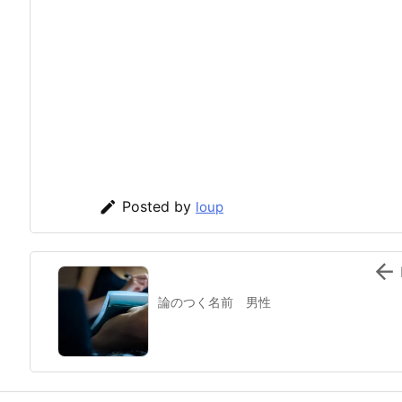

Posted by
loup

論のつく名前 男性