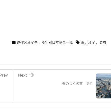

創作関連記事
,
漢字別日本語名一覧

論
,
漢字
,
名前

Prev
Next
央のつく名前 男性