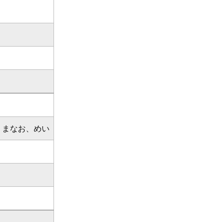
、まなお、めい