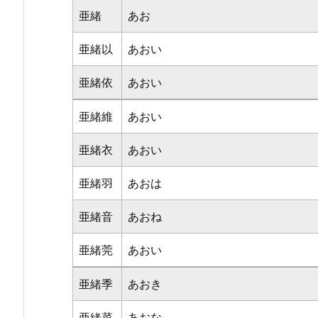
亜緒
あお
亜緒以
あおい
亜緒依
あおい
亜緒維
あおい
亜緒衣
あおい
亜緒羽
あおは
亜緒音
あおね
亜緒莞
あおい
亜緒季
あおき
亜緒菜
あおな