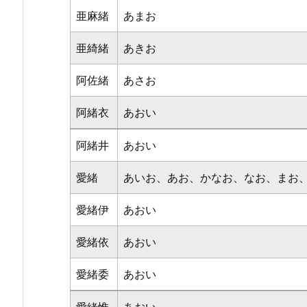
亜麻緒
あまお
亜綺緒
あきお
阿佐緒
あさお
阿緒衣
あおい
阿緒井
あおい
愛緒
あいお、あお、かなお、なお、まお
愛緒伊
あおい
愛緒依
あおい
愛緒委
あおい