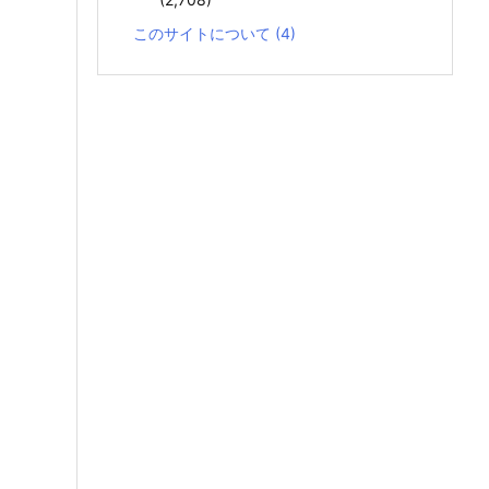
このサイトについて
(4)