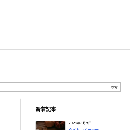
新着記事
2026年8月8日
タイトルメーカー