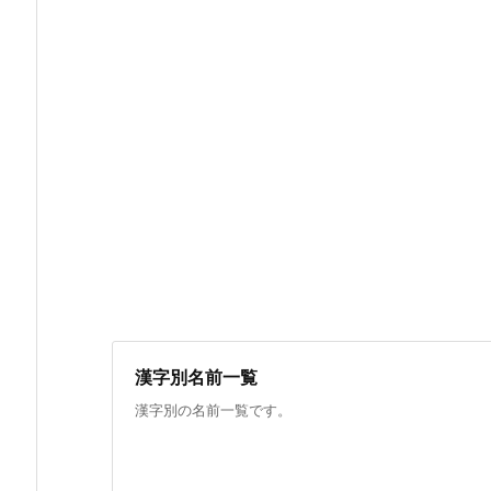
漢字別名前一覧
漢字別の名前一覧です。