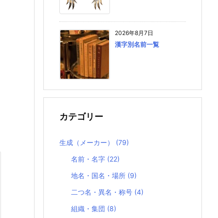
2026年8月7日
漢字別名前一覧
カテゴリー
生成（メーカー）
(79)
名前・名字
(22)
地名・国名・場所
(9)
二つ名・異名・称号
(4)
組織・集団
(8)