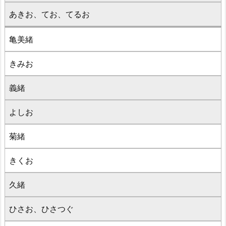
あきお、てお、てるお
亀美緒
きみお
義緒
よしお
菊緒
きくお
久緒
ひさお、ひさつぐ