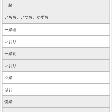
一緒
いちお、いつお、かずお
一緒理
いおり
一緒莉
いおり
羽緒
はお
悦緒