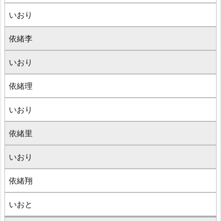
いおり
依緒李
いおり
依緒理
いおり
依緒里
いおり
依緒翔
いおと