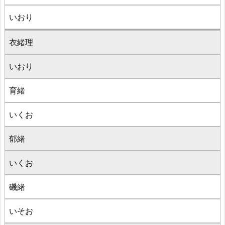
いおり
衣緒理
いおり
育緒
いくお
郁緒
いくお
磯緒
いそお