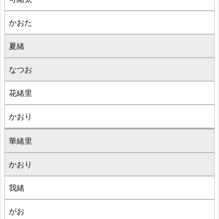
かおた
夏緒
なつお
花緒里
かおり
華緒里
かおり
我緒
がお