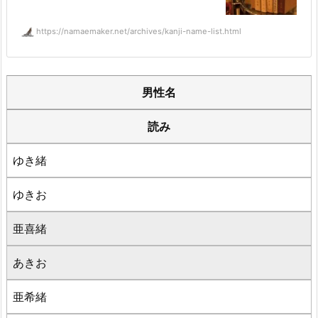
https://namaemaker.net/archives/kanji-name-list.html
男性名
読み
ゆき緒
ゆきお
亜喜緒
あきお
亜希緒