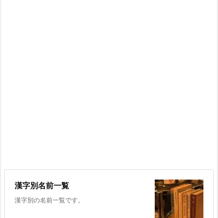
漢字別名前一覧
漢字別の名前一覧です。