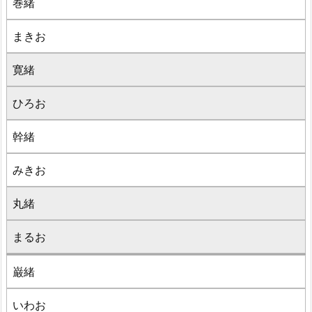
巻緒
まきお
寛緒
ひろお
幹緒
みきお
丸緒
まるお
巌緒
いわお