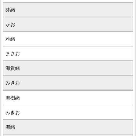
芽緒
がお
雅緒
まさお
海貴緒
みきお
海樹緒
みきお
海緒