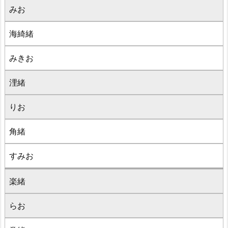
みお
海綺緒
みきお
浬緒
りお
角緒
すみお
楽緒
らお