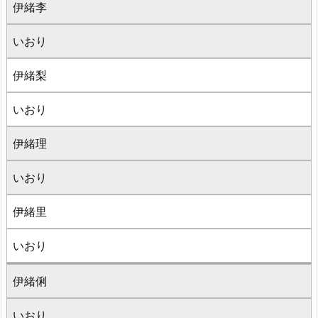
伊緒李
いおり
伊緒梨
いおり
伊緒理
いおり
伊緒里
いおり
伊緒俐
いおり