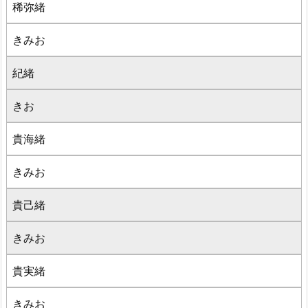
稀弥緒
きみお
紀緒
きお
貴海緒
きみお
貴己緒
きみお
貴実緒
きみお