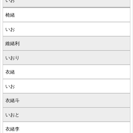
いお
椅緒
いお
維緒利
いおり
衣緒
いお
衣緒斗
いおと
衣緒李