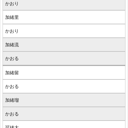
かおり
加緒里
かおり
加緒流
かおる
加緒留
かおる
加緒瑠
かおる
可緒太