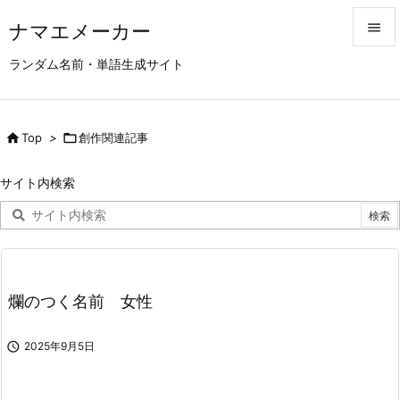
ナマエメーカー


ランダム名前・単語生成サイト
メニュ

サイド

Top
>

創作関連記事

前へ
サイト内検索

次へ

検索
爛のつく名前 女性

2025年9月5日