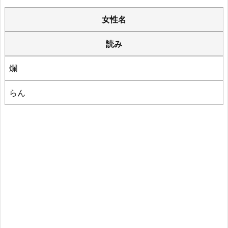
女性名
読み
爛
らん