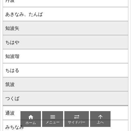
丹波
あきなみ、たんば
知波矢
ちはや
知波瑠
ちはる
筑波
つくば
通波




メニュー
サイドバー
上へ
ホーム
みちなみ