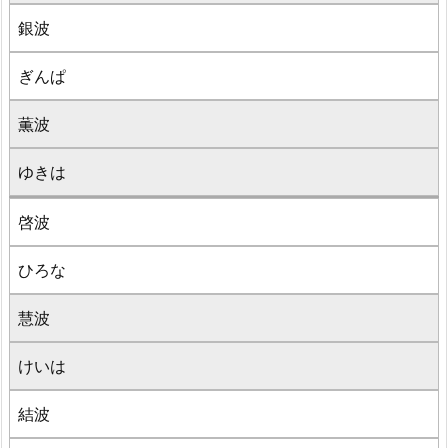
銀波
ぎんぱ
薫波
ゆきは
啓波
ひろな
慧波
けいは
結波