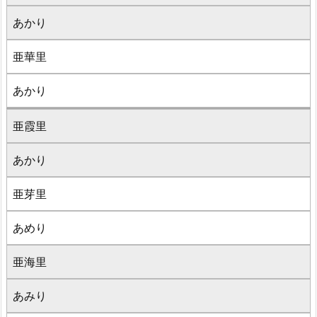
あかり
亜華里
あかり
亜霞里
あかり
亜芽里
あめり
亜海里
あみり