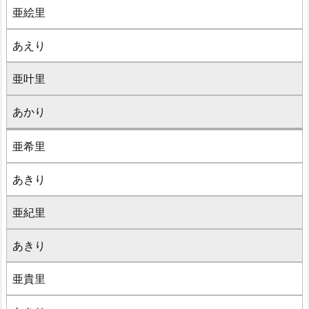
亜絵里
あえり
亜叶里
あかり
亜希里
あきり
亜紀里
あきり
亜貴里