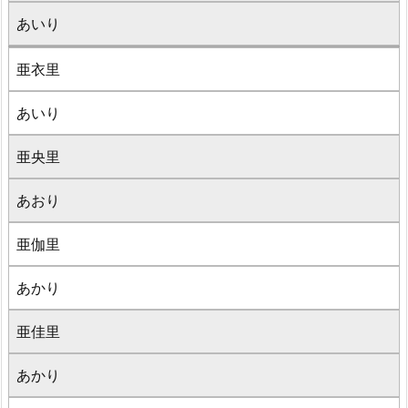
あいり
亜衣里
あいり
亜央里
あおり
亜伽里
あかり
亜佳里
あかり