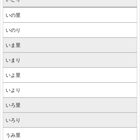
いの里
いのり
いま里
いまり
いよ里
いより
いろ里
いろり
うみ里