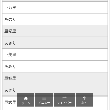
亜乃里
あのり
亜妃里
あきり
亜美里
あみり
亜姫里
あきり




亜武里
メニュー
サイドバー
上へ
ホーム