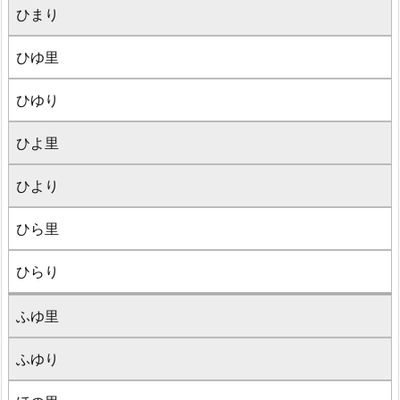
ひまり
ひゆ里
ひゆり
ひよ里
ひより
ひら里
ひらり
ふゆ里
ふゆり