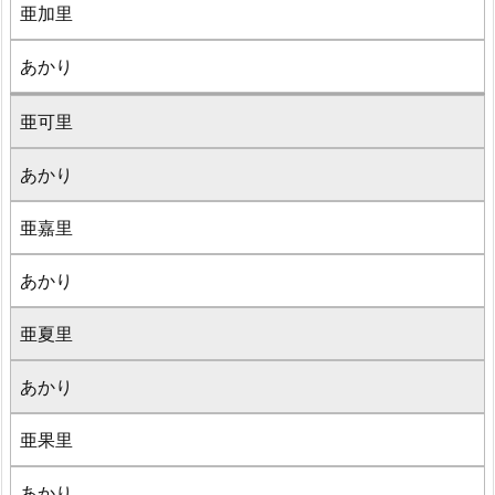
亜加里
あかり
亜可里
あかり
亜嘉里
あかり
亜夏里
あかり
亜果里
あかり