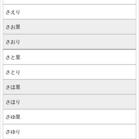
さえり
さお里
さおり
さと里
さとり
さほ里
さほり
さゆ里
さゆり