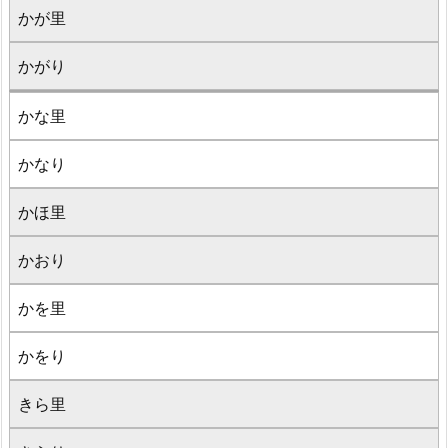
かが里
かがり
かな里
かなり
かほ里
かおり
かを里
かをり
きら里