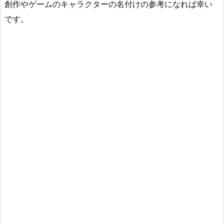
創作やゲームのキャラクターの名付けの参考になれば幸い
です。