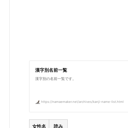
漢字別名前一覧
漢字別の名前一覧です。
https://namaemaker.net/archives/kanji-name-list.html
女性名
読み