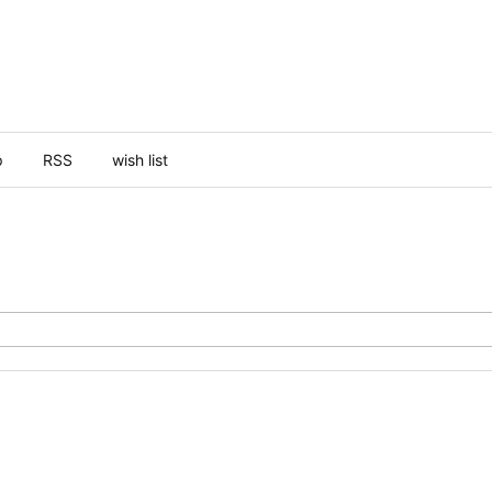
p
RSS
wish list