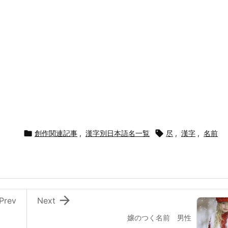

創作関連記事
,
漢字別日本語名一覧

尽
,
漢字
,
名前

Prev
Next
嬢のつく名前 男性