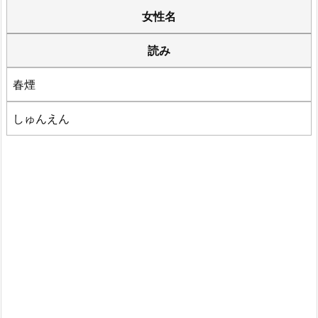
女性名
読み
春煙
しゅんえん