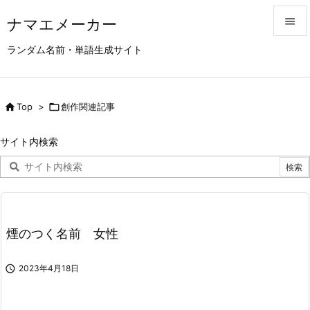
ナマエメーカー


ランダム名前・単語生成サイト
メニュ

サイド

Top
>

創作関連記事

前へ
サイト内検索

次へ

検索
煙のつく名前 女性

2023年4月18日