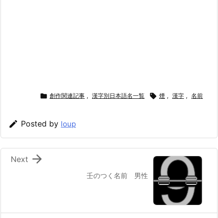

創作関連記事
,
漢字別日本語名一覧

煙
,
漢字
,
名前

Posted by
loup

Next
壬のつく名前 男性