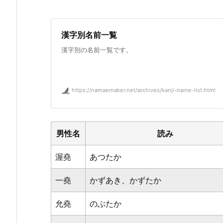
漢字別名前一覧
漢字別の名前一覧です。
https://namaemaker.net/archives/kanji-name-list.html
男性名
読み
渥堯
あつたか
一堯
かずあき、かずたか
允堯
のぶたか