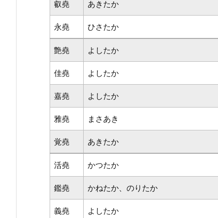
叡堯
あきたか
永堯
ひさたか
艶堯
よしたか
佳堯
よしたか
嘉堯
よしたか
雅堯
まさあき
覚堯
あきたか
活堯
かつたか
鑑堯
かねたか、のりたか
義堯
よしたか