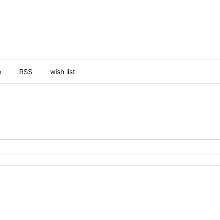
p
RSS
wish list