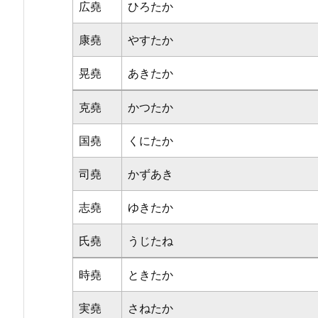
広堯
ひろたか
康堯
やすたか
晃堯
あきたか
克堯
かつたか
国堯
くにたか
司堯
かずあき
志堯
ゆきたか
氏堯
うじたね
時堯
ときたか
実堯
さねたか