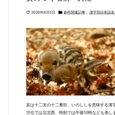

2026年8月5日

創作関連記事
,
漢字別日本語名
亥は十二支の十二番目、いのししを意味する漢
方位では北北西、時刻では午後10時なども表し