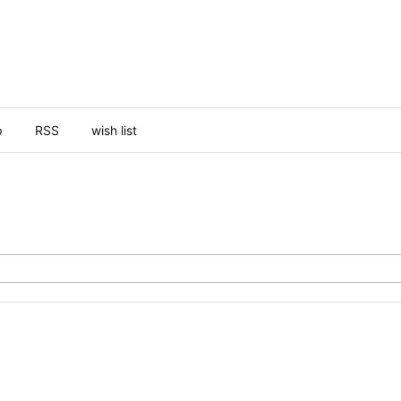
p
RSS
wish list