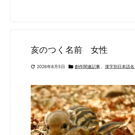
亥のつく名前 女性

2026年8月5日

創作関連記事
,
漢字別日本語名