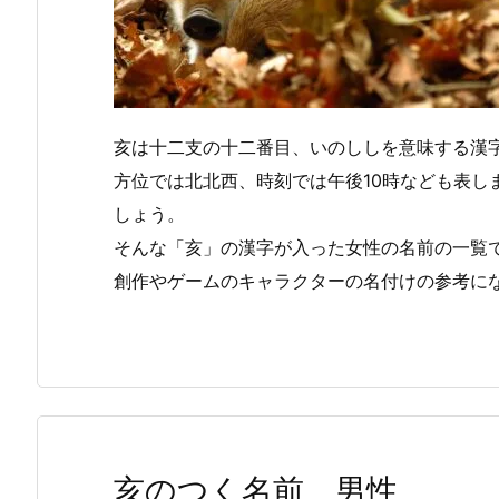
亥は十二支の十二番目、いのししを意味する漢
方位では北北西、時刻では午後10時なども表し
しょう。
そんな「亥」の漢字が入った女性の名前の一覧
創作やゲームのキャラクターの名付けの参考に
亥のつく名前 男性