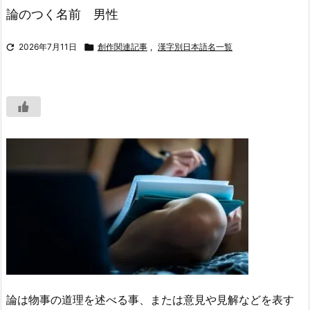
論のつく名前 男性

2026年7月11日

創作関連記事
,
漢字別日本語名一覧
論は物事の道理を述べる事、または意見や見解などを表す