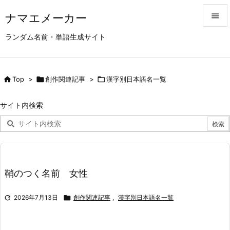
ナマエメーカー


ランダム名前・単語生成サイト
メニュ

サイド

Top
>

創作関連記事
>

漢字別日本語名一覧

前へ
サイト内検索

次へ

検索
鞘のつく名前 女性

2026年7月13日

創作関連記事
,
漢字別日本語名一覧