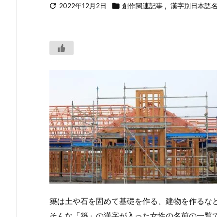

2022年12月2日

創作関連記事
,
漢字別日本語
築は土や石を固めて基礎を作る、建物を作るな
そんな「築」の漢字が入った女性の名前の一覧