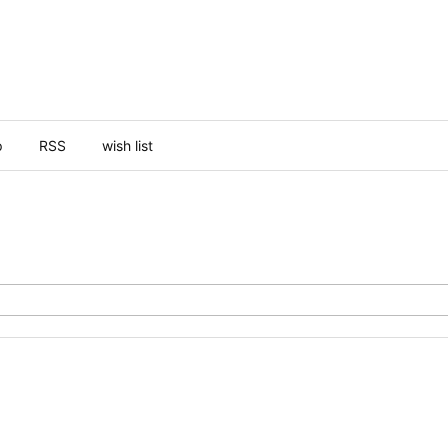
p
RSS
wish list