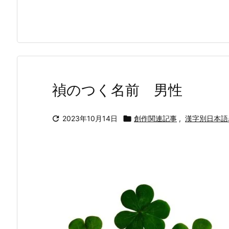
禎のつく名前 男性

2023年10月14日

創作関連記事
,
漢字別日本語