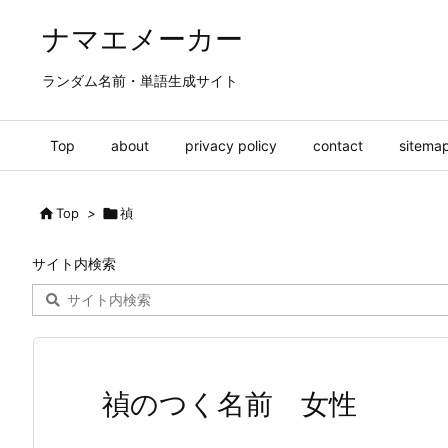
ナマエメーカー
ランダム名前・単語生成サイト
Top
about
privacy policy
contact
sitema

Top
>

禎
サイト内検索
禎のつく名前 女性