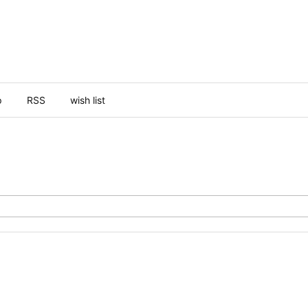
p
RSS
wish list