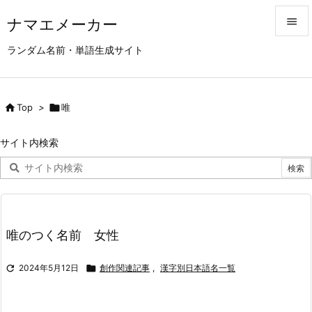
ナマエメーカー


ランダム名前・単語生成サイト
メニュ

サイド

Top
>

唯

前へ
サイト内検索

次へ

検索
唯のつく名前 女性

2024年5月12日

創作関連記事
,
漢字別日本語名一覧