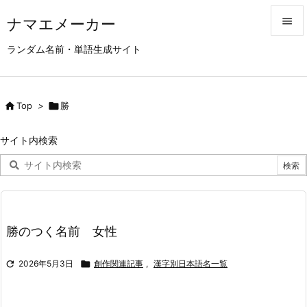
ナマエメーカー


ランダム名前・単語生成サイト
メニュ

サイド

Top
>

勝

前へ
サイト内検索

次へ

検索
勝のつく名前 女性

2026年5月3日

創作関連記事
,
漢字別日本語名一覧