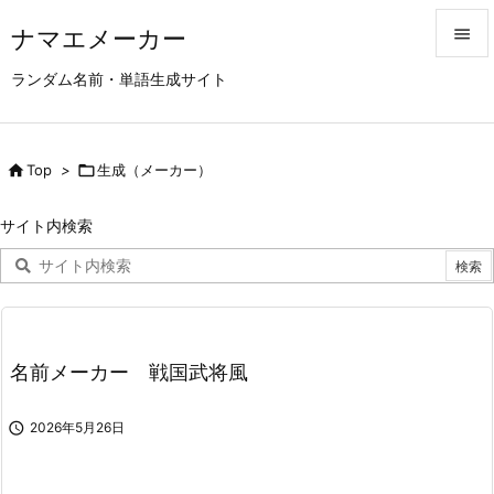
ナマエメーカー


ランダム名前・単語生成サイト
メニュ

サイド

Top
>

生成（メーカー）

前へ
サイト内検索

次へ

検索
名前メーカー 戦国武将風

2026年5月26日