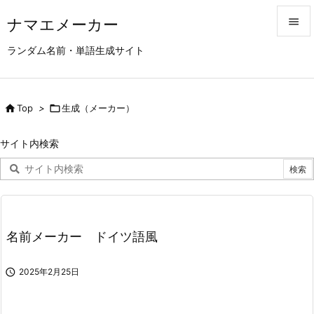
ナマエメーカー


ランダム名前・単語生成サイト
メニュ

サイド

Top
>

生成（メーカー）

前へ
サイト内検索

次へ

検索
名前メーカー ドイツ語風

2025年2月25日