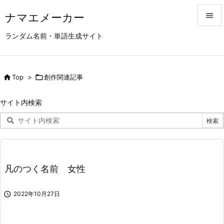
ナマエメーカー


ランダム名前・単語生成サイト
メニュ

サイド

Top
>

創作関連記事

前へ
サイト内検索

次へ

検索
凡のつく名前 女性

2022年10月27日