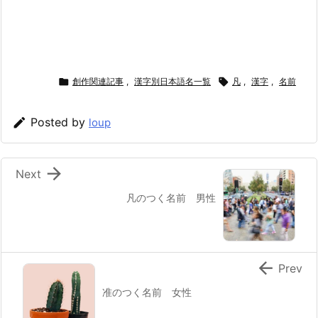

創作関連記事
,
漢字別日本語名一覧

凡
,
漢字
,
名前

Posted by
loup

Next
凡のつく名前 男性

Prev
准のつく名前 女性