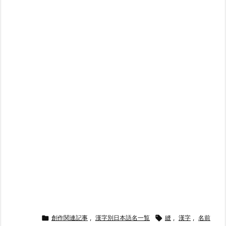

創作関連記事
,
漢字別日本語名一覧

縫
,
漢字
,
名前