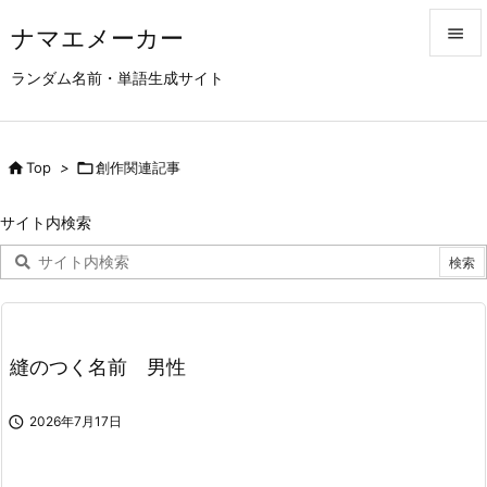
ナマエメーカー


ランダム名前・単語生成サイト
メニュ

サイド

Top
>

創作関連記事

前へ
サイト内検索

次へ

検索
縫のつく名前 男性

2026年7月17日