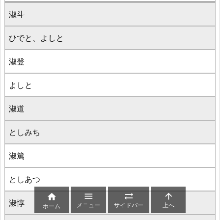
淑斗
ひでと、よしと
淑登
よしと
淑道
としみち
淑篤
としあつ




淑惇
メニュー
サイドバー
上へ
ホーム