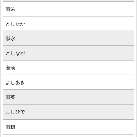
淑栄
としたか
淑永
としなが
淑瑛
よしあき
淑英
よしひで
淑穏