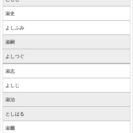
淑史
よしふみ
淑嗣
よしつぐ
淑志
よしじ
淑治
としはる
淑爾