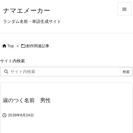
ナマエメーカー


ランダム名前・単語生成サイト
メニュ

サイド

Top
>

創作関連記事

前へ
サイト内検索

次へ

検索
淑のつく名前 男性

2026年6月24日