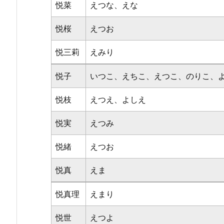
悦菜
えつな、えな
悦桜
えつお
悦三莉
えみり
悦子
いつこ、えちこ、えつこ、のりこ、
悦枝
えつえ、よしえ
悦実
えつみ
悦緒
えつお
悦真
えま
悦真理
えまり
悦世
えつよ