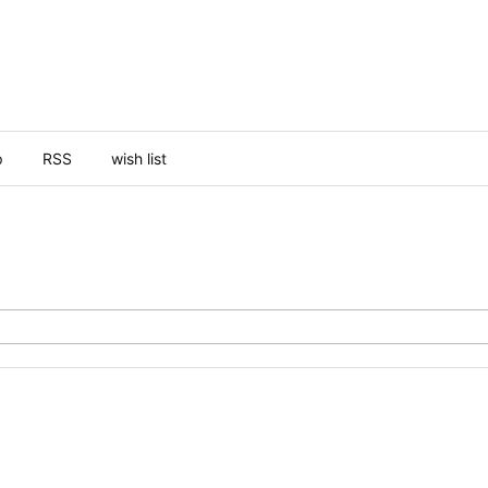
p
RSS
wish list