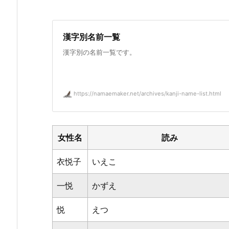
漢字別名前一覧
漢字別の名前一覧です。
https://namaemaker.net/archives/kanji-name-list.html
女性名
読み
衣悦子
いえこ
一悦
かずえ
悦
えつ