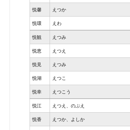
悦馨
えつか
悦環
えわ
悦観
えつみ
悦恵
えつえ
悦見
えつみ
悦湖
えつこ
悦幸
えつこう
悦江
えつえ、のぶえ
悦香
えつか、よしか