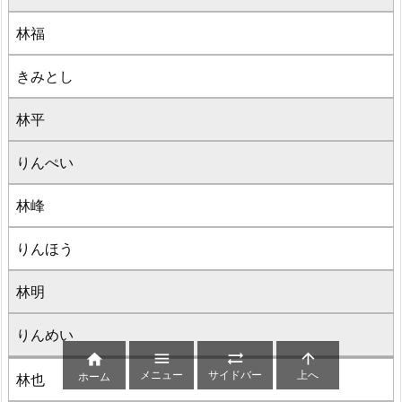
林福
きみとし
林平
りんぺい
林峰
りんほう
林明
りんめい




メニュー
サイドバー
上へ
ホーム
林也