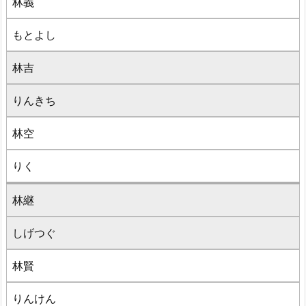
林義
もとよし
林吉
りんきち
林空
りく
林継
しげつぐ
林賢
りんけん