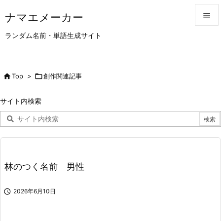
ナマエメーカー


ランダム名前・単語生成サイト
メニュ

サイド

Top
>

創作関連記事

前へ
サイト内検索

次へ

検索
林のつく名前 男性

2026年6月10日