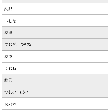
紡那
つむな
紡凪
つむぎ、つむな
紡寧
つむね
紡乃
つむの、ほの
紡乃禾