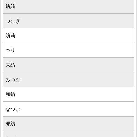
紡綺
つむぎ
紡莉
つり
未紡
みつむ
和紡
なつむ
梛紡