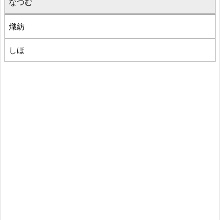
なつむ
熾紡
しほ