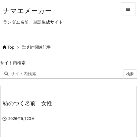
ナマエメーカー


ランダム名前・単語生成サイト
メニュ

サイド

Top
>

創作関連記事

前へ
サイト内検索

次へ

検索
紡のつく名前 女性

2026年5月20日