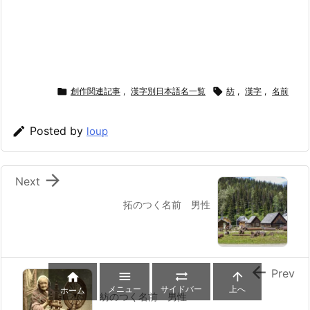

創作関連記事
,
漢字別日本語名一覧

紡
,
漢字
,
名前

Posted by
loup

Next
拓のつく名前 男性

Prev




メニュー
サイドバー
上へ
ホーム
紡のつく名前 男性