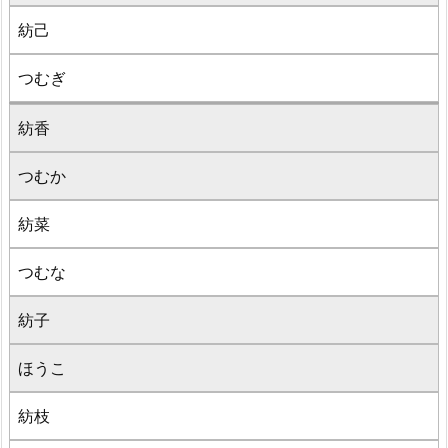
紡己
つむぎ
紡香
つむか
紡菜
つむな
紡子
ほうこ
紡枝