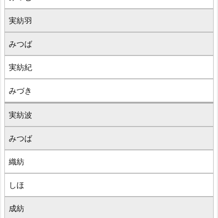
実紡羽
みつば
実紡紀
みづき
実紡波
みつば
織紡
しほ
成紡