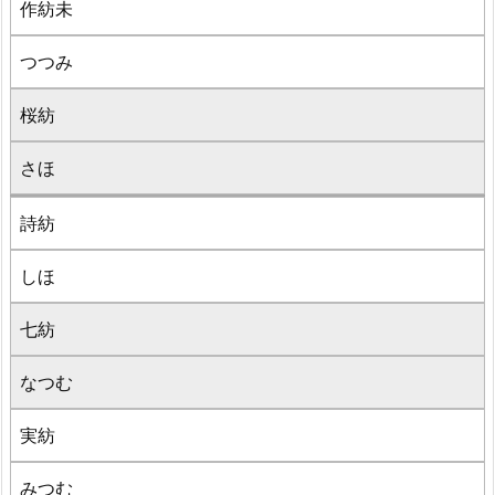
作紡未
つつみ
桜紡
さほ
詩紡
しほ
七紡
なつむ
実紡
みつむ