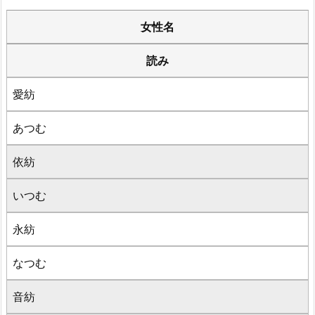
女性名
読み
愛紡
あつむ
依紡
いつむ
永紡
なつむ
音紡