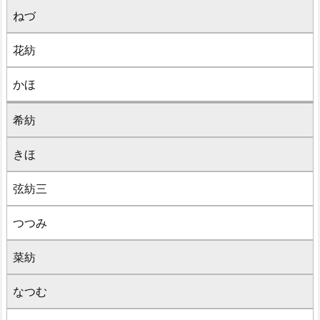
ねづ
花紡
かほ
希紡
きほ
弦紡三
つつみ
菜紡
なつむ