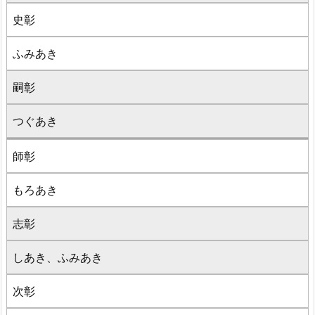
史彰
ふみあき
嗣彰
つぐあき
師彰
もろあき
志彰
しあき、ふみあき
次彰