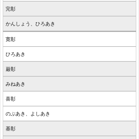
完彰
かんしょう、ひろあき
寛彰
ひろあき
巌彰
みねあき
喜彰
のぶあき、よしあき
基彰