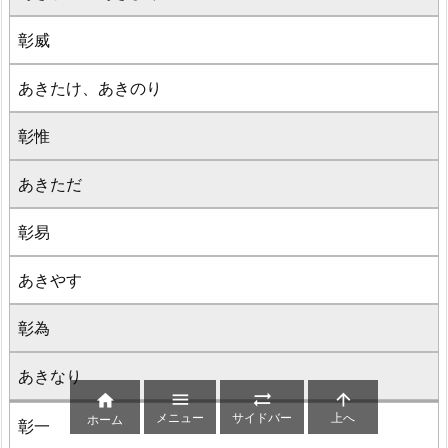
彰威
あきたけ、あきのり
彰惟
あきただ
彰易
あきやす
彰為
あきなり




メニュー
サイドバー
上へ
ホーム
彰一