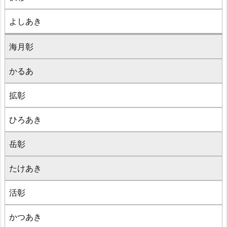
よしあき
海月彰
かるあ
拡彰
ひろあき
岳彰
たけあき
活彰
かつあき