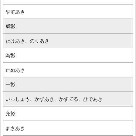
やすあき
威彰
たけあき、のりあき
為彰
ためあき
一彰
いっしょう、かずあき、かずてる、ひであき
允彰
まさあき