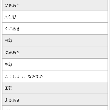
ひさあき
久仁彰
くにあき
弓彰
ゆみあき
亨彰
こうしょう、なおあき
匡彰
まさあき