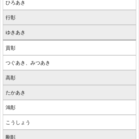
ひろあき
行彰
ゆきあき
貢彰
つぐあき、みつあき
高彰
たかあき
鴻彰
こうしょう
剛彰