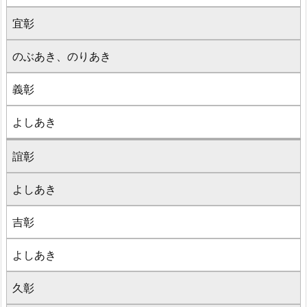
宜彰
のぶあき、のりあき
義彰
よしあき
誼彰
よしあき
吉彰
よしあき
久彰