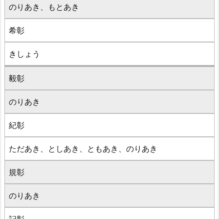
のりあき、もとあき
希彰
きしょう
毅彰
のりあき
紀彰
ただあき、としあき、ともあき、のりあき
規彰
のりあき