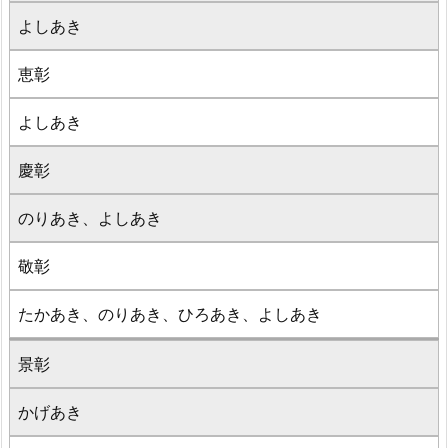
よしあき
恵彰
よしあき
慶彰
のりあき、よしあき
敬彰
たかあき、のりあき、ひろあき、よしあき
景彰
かげあき