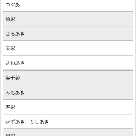
つぐあ
治彰
はるあき
実彰
さねあき
実千彰
みちあき
寿彰
かずあき、としあき