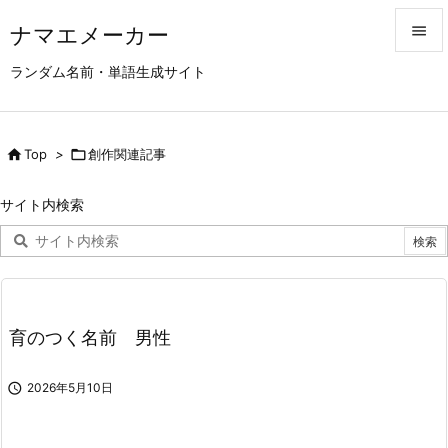
ナマエメーカー


ランダム名前・単語生成サイト
メニュ

サイド

Top
>

創作関連記事

前へ
サイト内検索

次へ

検索
育のつく名前 男性

2026年5月10日