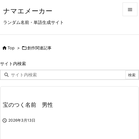
ナマエメーカー


ランダム名前・単語生成サイト
メニュ

サイド

Top
>

創作関連記事

前へ
サイト内検索

次へ

検索
宝のつく名前 男性

2026年3月13日