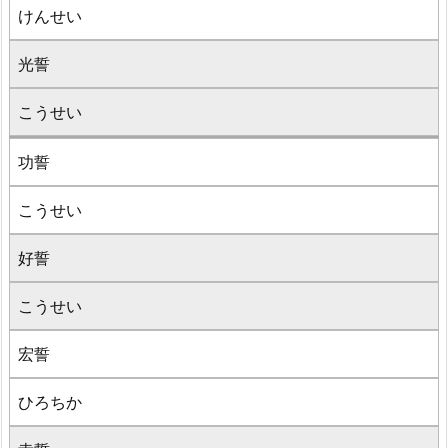
けんせい
光誓
こうせい
功誓
こうせい
好誓
こうせい
宏誓
ひろちか