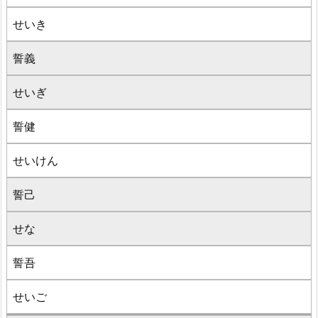
せいき
誓義
せいぎ
誓健
せいけん
誓己
せな
誓吾
せいご