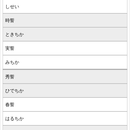
しせい
時誓
ときちか
実誓
みちか
秀誓
ひでちか
春誓
はるちか