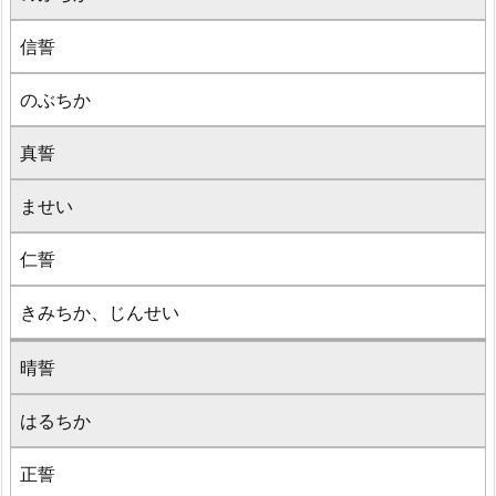
信誓
のぶちか
真誓
ませい
仁誓
きみちか、じんせい
晴誓
はるちか
正誓