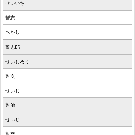
せいいち
誓志
ちかし
誓志郎
せいしろう
誓次
せいじ
誓治
せいじ
誓璽