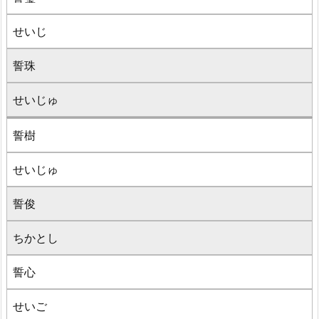
せいじ
誓珠
せいじゅ
誓樹
せいじゅ
誓俊
ちかとし
誓心
せいご