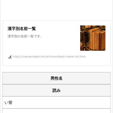
漢字別名前一覧
漢字別の名前一覧です。
https://namaemaker.net/archives/kanji-name-list.html
男性名
読み
い誓