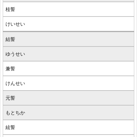
桂誓
けいせい
結誓
ゆうせい
兼誓
けんせい
元誓
もとちか
絃誓