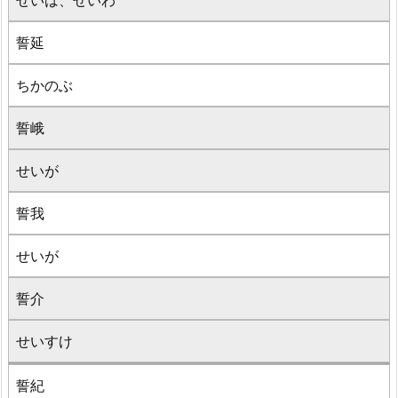
せいは、せいわ
誓延
ちかのぶ
誓峨
せいが
誓我
せいが
誓介
せいすけ
誓紀