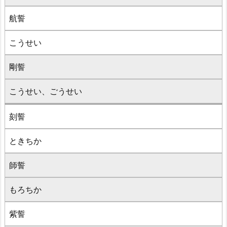
航誓
こうせい
剛誓
こうせい、ごうせい
刻誓
ときちか
師誓
もろちか
紫誓