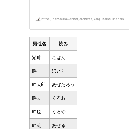
https://namaemaker.net/archives/kanji-name-list.html
男性名
読み
湖畔
こはん
畔
ほとり
畔太郎
あぜたろう
畔夫
くろお
畔也
くろや
畔流
あぜる