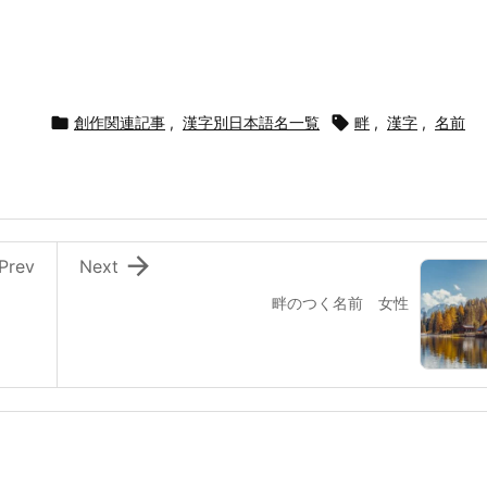

創作関連記事
,
漢字別日本語名一覧

畔
,
漢字
,
名前

Prev
Next
畔のつく名前 女性