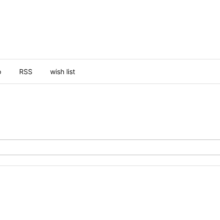
p
RSS
wish list