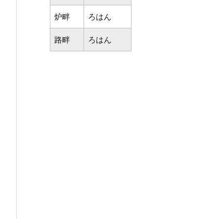
炉畔
ろはん
路畔
ろはん