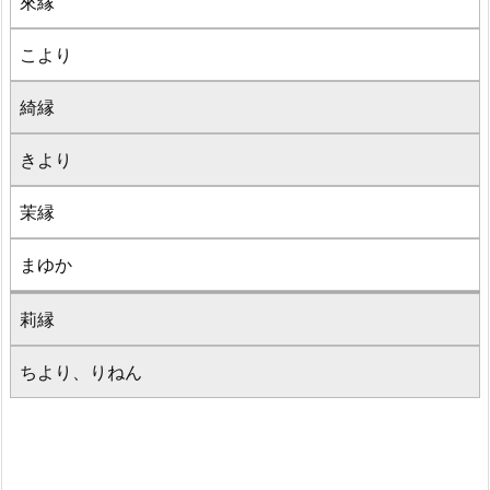
來縁
こより
綺縁
きより
茉縁
まゆか
莉縁
ちより、りねん