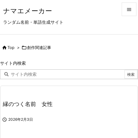
ナマエメーカー


ランダム名前・単語生成サイト
メニュ

サイド

Top
>

創作関連記事

前へ
サイト内検索

次へ

検索
縁のつく名前 女性

2026年2月3日