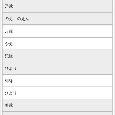
乃縁
のえ、のえん
八縁
やえ
妃縁
ひより
緋縁
ひより
美縁