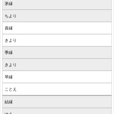
茅縁
ちより
喜縁
きより
季縁
きより
琴縁
ことえ
結縁