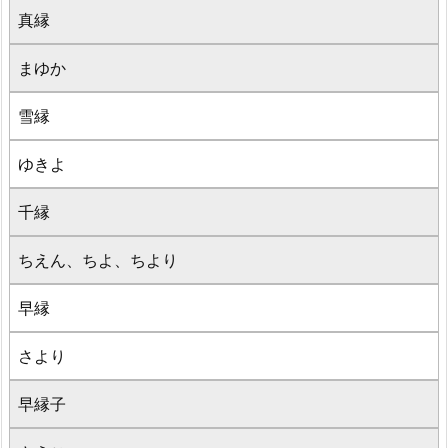
真縁
まゆか
雪縁
ゆきよ
千縁
ちえん、ちよ、ちより
早縁
さより
早縁子