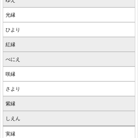
ゆえ
光縁
ひより
紅縁
べにえ
咲縁
さより
紫縁
しえん
実縁