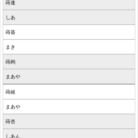
蒔逢
しあ
蒔葵
まき
蒔絢
まあや
蒔綾
まあや
蒔杏
しあん