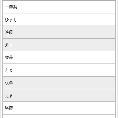
一蒔梨
ひまり
映蒔
えま
栄蒔
えま
永蒔
えま
瑛蒔