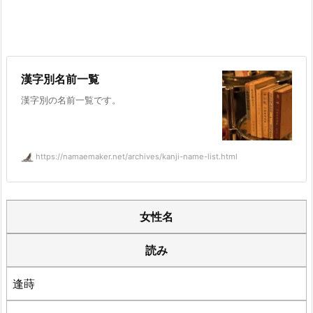
漢字別名前一覧
漢字別の名前一覧です。
https://namaemaker.net/archives/kanji-name-list.html
女性名
読み
逢蒔