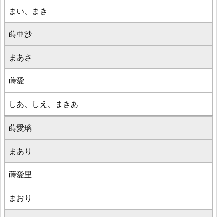
まい、まき
蒔亜沙
まあさ
蒔愛
しあ、しえ、まきあ
蒔愛璃
まあり
蒔愛里
まおり