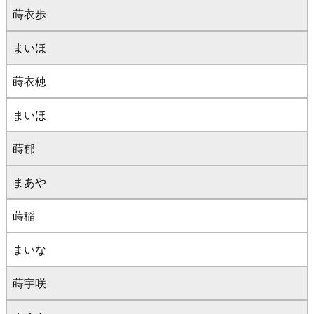
蒔衣歩
まいほ
蒔衣穂
まいほ
蒔郁
まあや
蒔稲
まいな
蒔宇咲