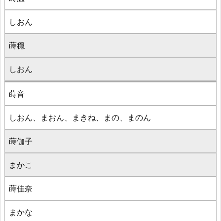
しおん
蒔穏
しおん
蒔音
しおん、まおん、まきね、まの、まのん
蒔伽子
まかこ
蒔佳奈
まかな