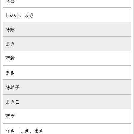
蒔喜
しのぶ、まき
蒔嬉
まき
蒔希
まき
蒔希子
まきこ
蒔季
うき、しき、まき