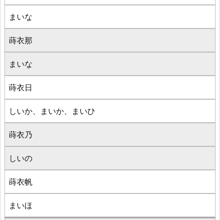
まいな
蒔衣那
まいな
蒔衣日
しいか、まいか、まいひ
蒔衣乃
しいの
蒔衣帆
まいほ