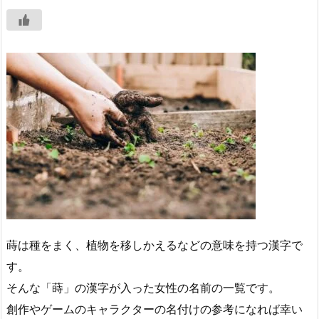
蒔は種をまく、植物を移しかえるなどの意味を持つ漢字で
す。
そんな「蒔」の漢字が入った女性の名前の一覧です。
創作やゲームのキャラクターの名付けの参考になれば幸い