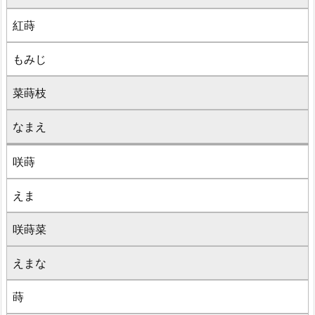
紅蒔
もみじ
菜蒔枝
なまえ
咲蒔
えま
咲蒔菜
えまな
蒔