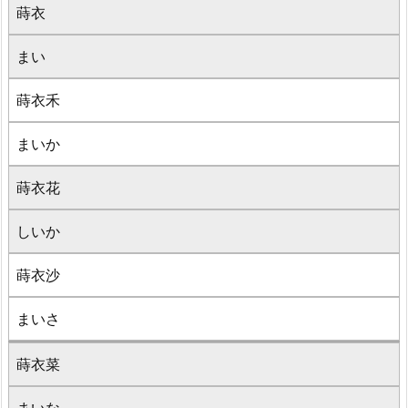
蒔衣
まい
蒔衣禾
まいか
蒔衣花
しいか
蒔衣沙
まいさ
蒔衣菜