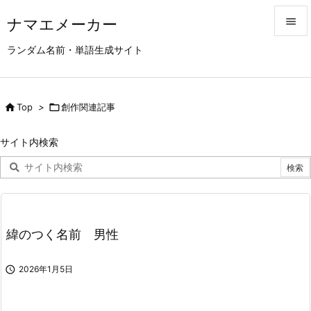
ナマエメーカー


ランダム名前・単語生成サイト
メニュ

サイド

Top
>

創作関連記事

前へ
サイト内検索

次へ

検索
緯のつく名前 男性

2026年1月5日