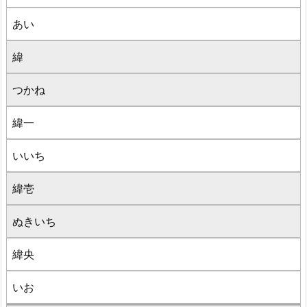
あい
緯
つかね
緯一
いいち
緯壱
ぬきいち
緯央
いお