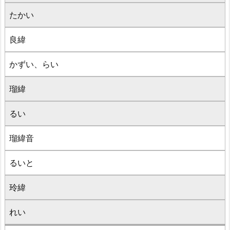
たかい
良緯
かずい、らい
瑠緯
るい
瑠緯音
るいと
玲緯
れい