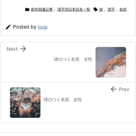

創作関連記事
,
漢字別日本語名一覧

緯
,
漢字
,
名前

Posted by
loup

Next
緯のつく名前 女性

Prev
瑛のつく名前 女性