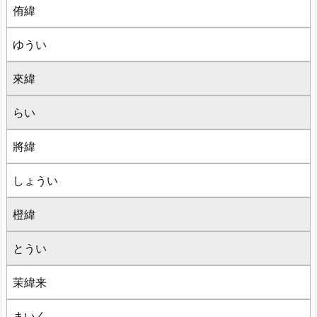
侑緯
ゆうい
來緯
らい
將緯
しょうい
橙緯
とうい
茉緯来
まいく