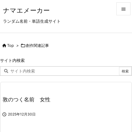
ナマエメーカー


ランダム名前・単語生成サイト
メニュ

サイド

Top
>

創作関連記事

前へ
サイト内検索

次へ

検索
敦のつく名前 女性

2025年12月30日