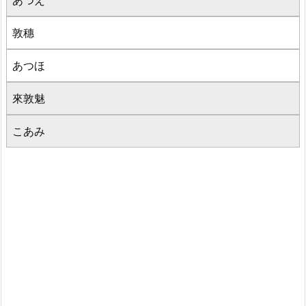
あつえ
敦穗
あつほ
來敦魅
こあみ