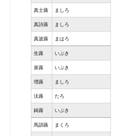
真士蕗
ましろ
真詩蕗
ましろ
真波蕗
まはろ
生蕗
いぶき
泉蕗
いぶき
増蕗
ましろ
汰蕗
たろ
鋳蕗
いぶき
馬訓蕗
まくろ