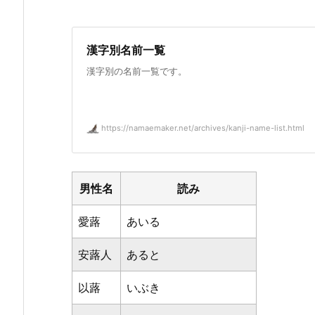
漢字別名前一覧
漢字別の名前一覧です。
https://namaemaker.net/archives/kanji-name-list.html
男性名
読み
愛蕗
あいる
安蕗人
あると
以蕗
いぶき