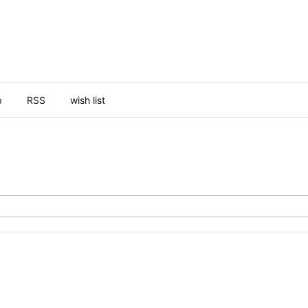
p
RSS
wish list