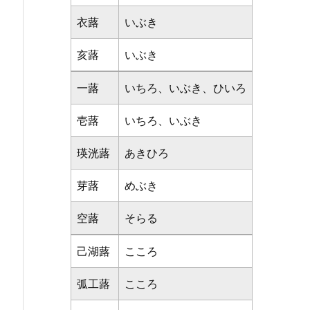
衣蕗
いぶき
亥蕗
いぶき
一蕗
いちろ、いぶき、ひいろ
壱蕗
いちろ、いぶき
瑛洸蕗
あきひろ
芽蕗
めぶき
空蕗
そらる
己湖蕗
こころ
弧工蕗
こころ