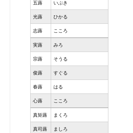
五蕗
いぶき
光蕗
ひかる
志蕗
こころ
実蕗
みろ
宗蕗
そうる
俊蕗
すぐる
春蕗
はる
心蕗
こころ
真矩蕗
まくろ
真司蕗
ましろ