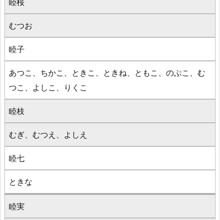
睦桜
むつお
睦子
あつこ、ちかこ、ときこ、ときね、ともこ、のぶこ、む
つこ、よしこ、りくこ
睦枝
むぎ、むつえ、よしえ
睦七
ときな
睦実