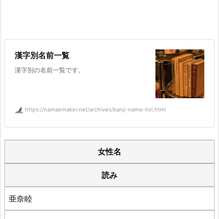
漢字別名前一覧
漢字別の名前一覧です。
https://namaemaker.net/archives/kanji-name-list.html
女性名
読み
亜奈睦