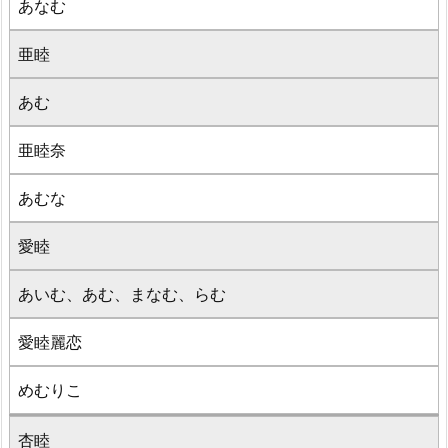
あなむ
亜睦
あむ
亜睦奈
あむな
愛睦
あいむ、あむ、まなむ、らむ
愛睦麗恋
めむりこ
杏睦