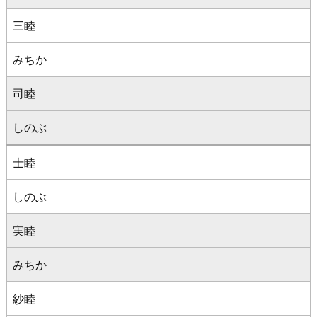
三睦
みちか
司睦
しのぶ
士睦
しのぶ
実睦
みちか
紗睦