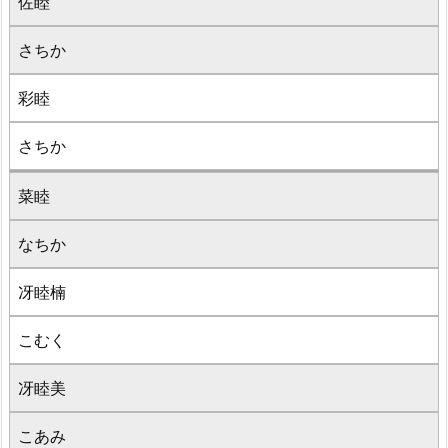
佐睦
さちか
彩睦
さちか
菜睦
なちか
冴睦楠
こむく
冴睦美
こあみ