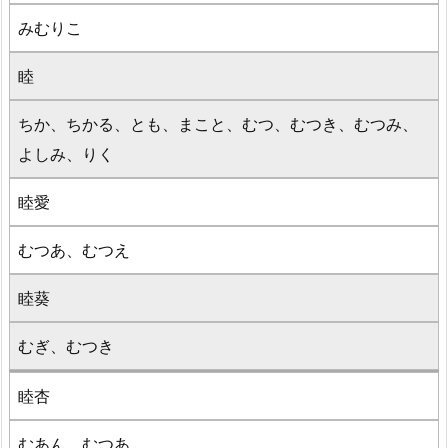
みむりこ
睦
ちか、ちかる、とも、まこと、むつ、むつき、むつみ、
よしみ、りく
睦愛
むつあ、むつえ
睦葵
むぎ、むつき
睦杏
むあん、むつあ