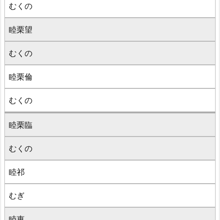
むくの
睦栗望
むくの
睦栗倫
むくの
睦栗臨
むくの
睦祁
むぎ
睦恵