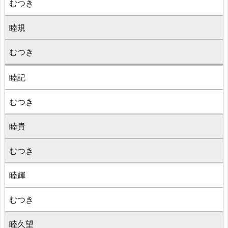
むつき
睦規
むつき
睦記
むつき
睦貴
むつき
睦輝
むつき
睦久望