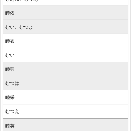
睦依
むい、むつよ
睦衣
むい
睦羽
むつは
睦栄
むつえ
睦英