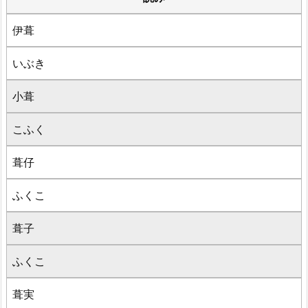
伊葺
いぶき
小葺
こふく
葺仔
ふくこ
葺子
ふくこ
葺実