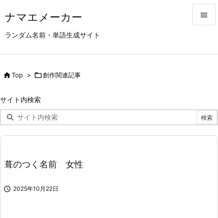
ナマエメーカー


ランダム名前・単語生成サイト
メニュ

サイド

Top
>

創作関連記事

前へ
サイト内検索

次へ

検索
葺のつく名前 女性

2025年10月22日