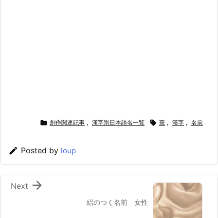

創作関連記事
,
漢字別日本語名一覧

葺
,
漢字
,
名前

Posted by
loup

Next
絽のつく名前 女性