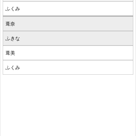
ふくみ
葺奈
ふきな
葺美
ふくみ