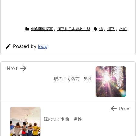

創作関連記事
,
漢字別日本語名一覧

綜
,
漢字
,
名前

Posted by
loup

Next
晄のつく名前 男性

Prev
綜のつく名前 男性