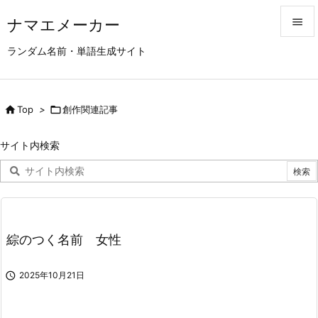
ナマエメーカー


ランダム名前・単語生成サイト
メニュ

サイド

Top
>

創作関連記事

前へ
サイト内検索

次へ

検索
綜のつく名前 女性

2025年10月21日