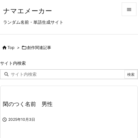
ナマエメーカー


ランダム名前・単語生成サイト
メニュ

サイド

Top
>

創作関連記事

前へ
サイト内検索

次へ

検索
閑のつく名前 男性

2025年10月3日