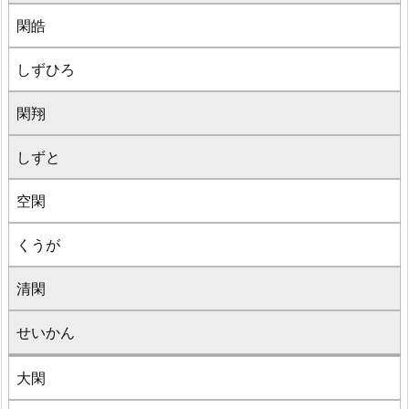
閑皓
しずひろ
閑翔
しずと
空閑
くうが
清閑
せいかん
大閑