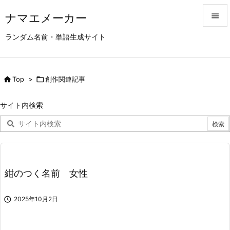
ナマエメーカー


ランダム名前・単語生成サイト
メニュ

サイド

Top
>

創作関連記事

前へ
サイト内検索

次へ

検索
紺のつく名前 女性

2025年10月2日