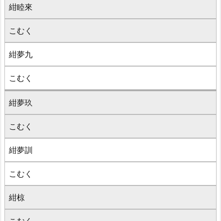
紺睦來
こむく
紺夢九
こむく
紺夢玖
こむく
紺夢訓
こむく
紺椋