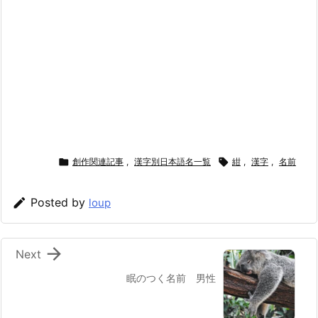

創作関連記事
,
漢字別日本語名一覧

紺
,
漢字
,
名前

Posted by
loup

Next
眠のつく名前 男性