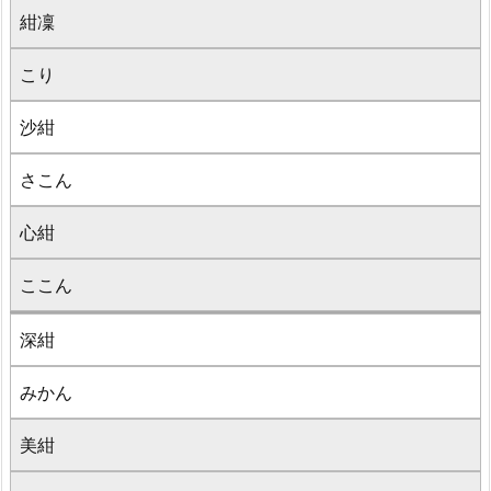
紺凜
こり
沙紺
さこん
心紺
ここん
深紺
みかん
美紺