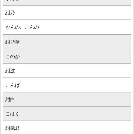
紺乃
かんの、こんの
紺乃華
このか
紺波
こんぱ
紺白
こはく
紺武君