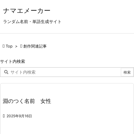

ナマエメーカー
メニュ
ランダム名前・単語生成サイト

サイド


Top
>

創作関連記事
前へ

サイト内検索
次へ

検索
淵のつく名前 女性

2025年9月16日