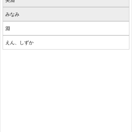
美淵
みなみ
淵
えん、しずか