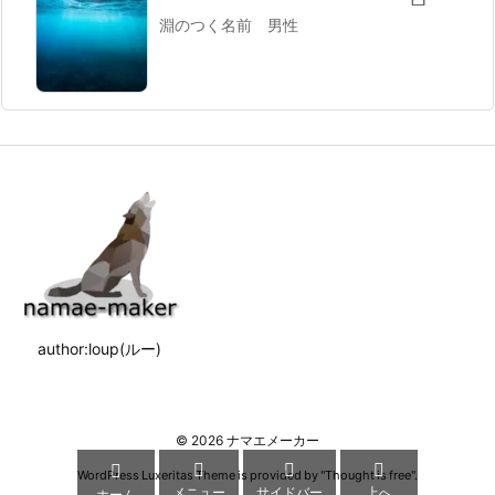
淵のつく名前 男性
author:loup(ルー)
©
2026
ナマエメーカー




WordPress Luxeritas Theme is provided by "
Thought is free
".
メニュー
サイドバー
上へ
ホーム