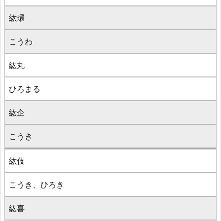
紘環
こうわ
紘丸
ひろまる
紘企
こうき
紘伎
こうき、ひろき
紘喜