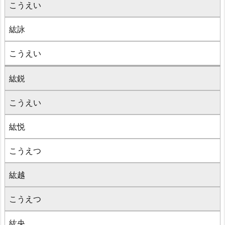
こうえい
紘詠
こうえい
紘鋭
こうえい
紘悦
こうえつ
紘越
こうえつ
紘央