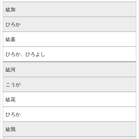
紘加
ひろか
紘嘉
ひろか、ひろよし
紘河
こうが
紘花
ひろか
紘我