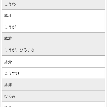
こうわ
紘牙
こうが
紘雅
こうが、ひろまさ
紘介
こうすけ
紘海
ひろみ