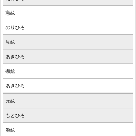
憲紘
のりひろ
見紘
あきひろ
顕紘
あきひろ
元紘
もとひろ
源紘