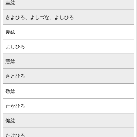
圭紘
きよひろ、よしづな、よしひろ
慶紘
よしひろ
慧紘
さとひろ
敬紘
たかひろ
健紘
たけひろ