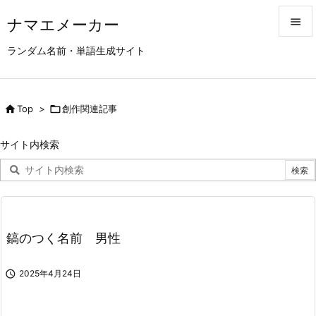
ナマエメーカー


ランダム名前・単語生成サイト
メニュ

サイド

Top
>

創作関連記事

前へ
サイト内検索

次へ

検索
鎬のつく名前 男性

2025年4月24日