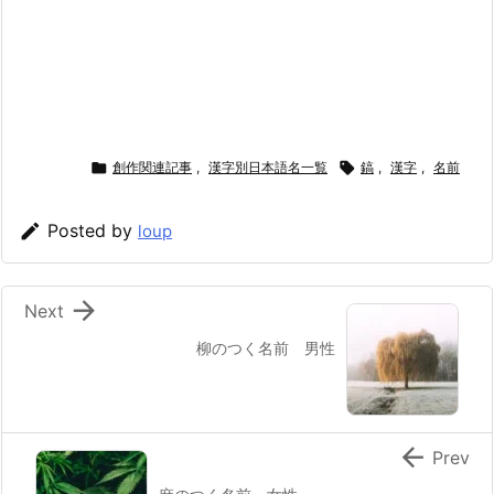

創作関連記事
,
漢字別日本語名一覧

鎬
,
漢字
,
名前

Posted by
loup

Next
柳のつく名前 男性

Prev