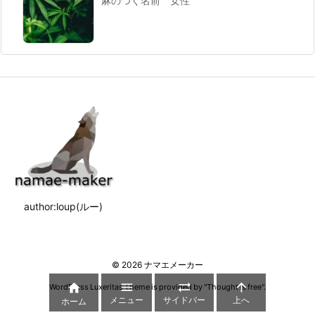
麻のつく名前 女性
author:loup(ルー)
©
2026
ナマエメーカー




WordPress Luxeritas Theme is provided by "
Thought is free
".
メニュー
サイドバー
上へ
ホーム